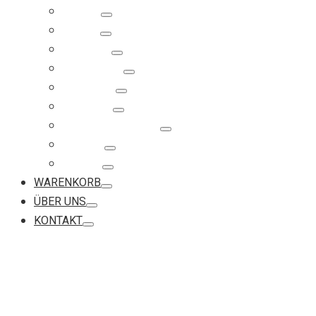
Fußketten
Anhänger
Gravurartikel
Kinderschmuck
Taufschmuck
Ohrschmuck
Perlschlösser und Perlen
Ersatzteile
Neuheiten
WARENKORB
ÜBER UNS
KONTAKT