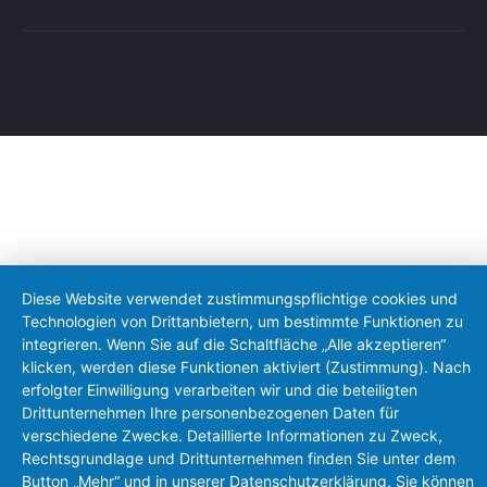
Diese Website verwendet zustimmungspflichtige cookies und
Technologien von Drittanbietern, um bestimmte Funktionen zu
integrieren. Wenn Sie auf die Schaltfläche „Alle akzeptieren“
klicken, werden diese Funktionen aktiviert (Zustimmung). Nach
erfolgter Einwilligung verarbeiten wir und die beteiligten
Drittunternehmen Ihre personenbezogenen Daten für
verschiedene Zwecke. Detaillierte Informationen zu Zweck,
Rechtsgrundlage und Drittunternehmen finden Sie unter dem
Button „Mehr“ und in unserer Datenschutzerklärung. Sie können