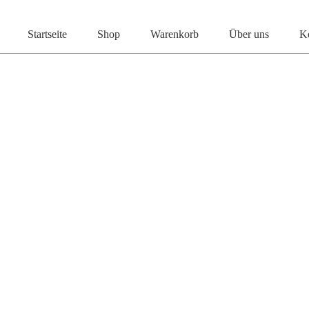
Start
Kinderschmuck
Kinderanhänger
Anhänger D
Startseite
Shop
Warenkorb
Über uns
K