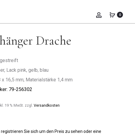
Prod
ANHÄNGER
ANHÄNGER
KATZE
KATZE
0
navig
hänger Drache
gestreift
er, Lack pink, gelb, blau
,8 x 16,5 mm; Materialstärke 1,4 mm
ker: 79-256302
kl. 19 % MwSt.
zzgl.
Versandkosten
 registrieren Sie sich um den Preis zu sehen oder eine