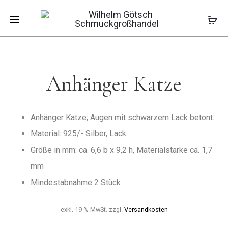
Pro
ANHÄNGE
ANHÄNGE
Start
Kinderschmuck
Kinderanhänger
SCHUTZEN
ELEFANT
Anhänger Katze
LACK
navi
/
99-
213328
Anhänger Katze
Anhänger Katze; Augen mit schwarzem Lack betont.
Material: 925/- Silber, Lack
Größe in mm: ca. 6,6 b x 9,2 h, Materialstärke ca. 1,7
mm
Mindestabnahme 2 Stück
exkl. 19 % MwSt.
zzgl.
Versandkosten