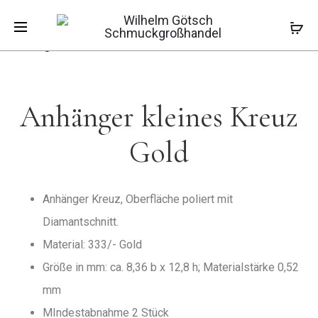
Pro
ANHÄNGE
ANHÄNGE
Start
Kinderschmuck
Kinderanhänger
HERZ
KREUZ
Anhänger kleines Kreuz Gold
MIT
GOLD
navi
RANKE
Anhänger kleines Kreuz
Gold
Anhänger Kreuz, Oberfläche poliert mit
Diamantschnitt.
Material: 333/- Gold
Größe in mm: ca. 8,36 b x 12,8 h; Materialstärke 0,52
mm
MIndestabnahme 2 Stück