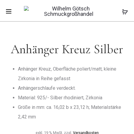
Pro
ANHÄNGE
KLEINES
Start
Anhänger
Anhänger
Anhänger
KREUZ
MEDAILLO
Kreuz Silber
SILBER
navi
Anhänger Kreuz Silber
Anhänger Kreuz, Oberfläche poliert/matt; kleine
Zirkonia in Reihe gefasst
Anhängerschlaufe verdeckt.
Material: 925/- Silber rhodiniert, Zirkonia
Größe in mm: ca. 16,02 b x 23,12 h; Materialstärke
2,42 mm
exkl. 19 % MwSt.
zzgl.
Versandkosten