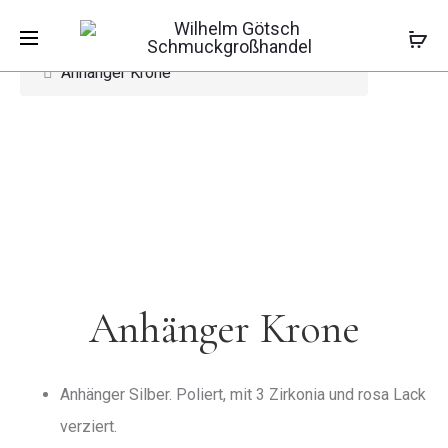
Pro
ANHÄNGE
ANHÄNGE
Start
Kinderschmuck
Kinderanhänger
PILZ
BLUME
Anhänger Krone
navi
Anhänger Krone
Anhänger Silber. Poliert, mit 3 Zirkonia und rosa Lack
verziert.