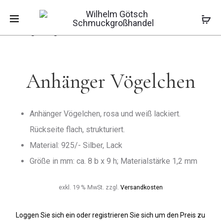
Pro
ANHÄNGE
Start
Kinderschmuck
Kinderanhänger
ROTES
Anhänger Vögelchen
HERZ
nav
MIT
STEIN
Anhänger Vögelchen
Anhänger Vögelchen, rosa und weiß lackiert.
Rückseite flach, strukturiert.
Material: 925/- Silber, Lack
Größe in mm: ca. 8 b x 9 h; Materialstärke 1,2 mm
exkl. 19 % MwSt.
zzgl.
Versandkosten
Loggen Sie sich ein oder registrieren Sie sich um den Preis zu