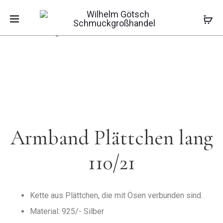
Pro
MUSTERKE
GEKORDEL
Start
Armbänder
Armbänder
Armband
STERNCHE
CREOLE
Plättchen lang 110/21
SCHLIFF
RH
navi
KLEIN
Armband Plättchen lang
110/21
Kette aus Plättchen, die mit Ösen verbunden sind.
Material: 925/- Silber