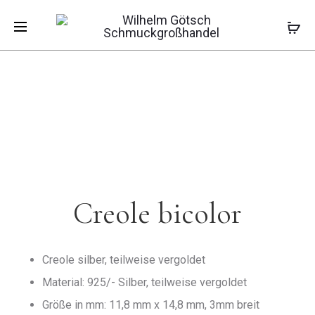
Pro
CREOLE
CREOLE
Start
Ohrschmuck
Creolen
Creole
333/-
SILBER
bicolor
ZIRKONIA
navi
Creole bicolor
Creole silber, teilweise vergoldet
Material: 925/- Silber, teilweise vergoldet
Größe in mm: 11,8 mm x 14,8 mm, 3mm breit