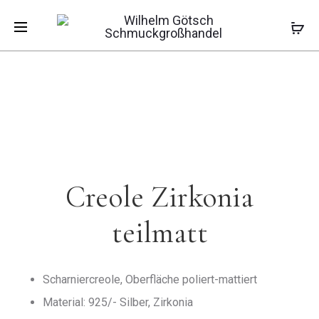
Pro
CREOLE
RHODINIE
Start
Ohrschmuck
Creolen
Creole
STRUKTURI
CREOLE
Zirkonia teilmatt
POLIERT
MIT
navi
ZIRKONIA
Creole Zirkonia
teilmatt
Scharniercreole, Oberfläche poliert-mattiert
Material: 925/- Silber, Zirkonia