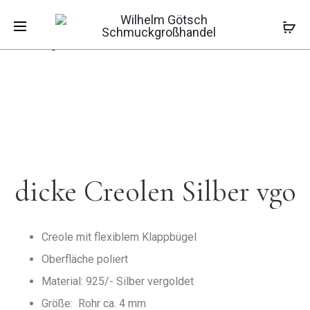
Pro
DICKE
MUSTERKE
Start
Ohrschmuck
Creolen
dicke Creolen
CREOLEN
STÄBCHEN
Silber vgo
SILBER
VIERKANT
navi
dicke Creolen Silber vgo
Creole mit flexiblem Klappbügel
Oberfläche poliert
Material: 925/- Silber vergoldet
Größe: Rohr ca. 4 mm