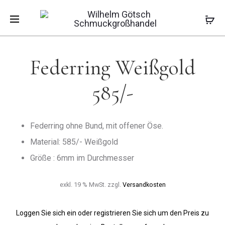
Pro
FEDERRIN
ANHÄNGER
Start
Ersatzteile
Federring Weißgold 585/-
585/-
SILBER
GOLD
navi
Federring Weißgold
585/-
Federring ohne Bund, mit offener Öse.
Material: 585/- Weißgold
Größe : 6mm im Durchmesser
exkl. 19 % MwSt.
zzgl.
Versandkosten
Loggen Sie sich ein oder registrieren Sie sich um den Preis zu