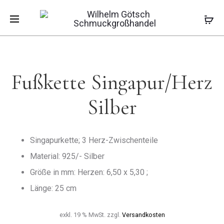
Pro
FUSSKETTE 
FUSSKETTE 
Start
Fußketten
Fußkette Singapur/Herz
ANZERKETT
INGAPUR S
Silber
ILBER
ILBER
navi
Fußkette Singapur/Herz
Silber
Singapurkette; 3 Herz-Zwischenteile
Material: 925/- Silber
Größe in mm: Herzen: 6,50 x 5,30 ;
Länge: 25 cm
exkl. 19 % MwSt.
zzgl.
Versandkosten