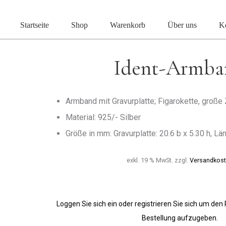
Start
Gravurartikel
Identitätsbänder
Ident-Armba
Startseite
Shop
Warenkorb
Über uns
K
Ident-Armba
Armband mit Gravurplatte; Figarokette, große
Material: 925/- Silber
Größe in mm: Gravurplatte: 20.6 b x 5.30 h, Lä
exkl. 19 % MwSt.
zzgl.
Versandkos
Loggen Sie sich ein oder registrieren Sie sich um den
Bestellung aufzugeben.