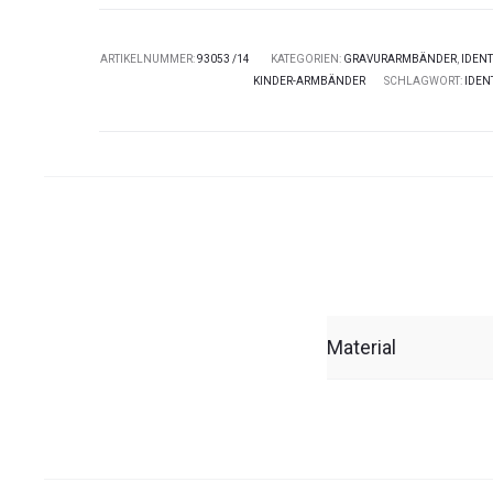
ARTIKELNUMMER:
93053 /14
KATEGORIEN:
GRAVURARMBÄNDER
,
IDEN
KINDER-ARMBÄNDER
SCHLAGWORT:
IDEN
Material