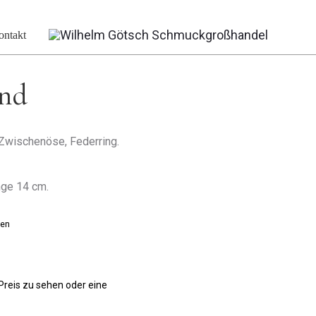
nd
ontakt
nd
 Zwischenöse, Federring.
nge 14 cm.
ten
 Preis zu sehen oder eine