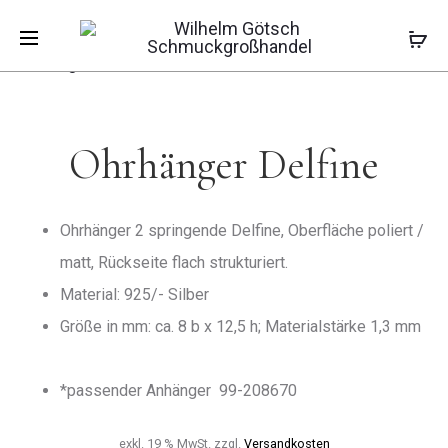
Pro
OHRHÄNG
OHRHÄNG
Start
Kinderschmuck
Kinderohrhänger
PFERDCHE
ROTES
Ohrhänger Delfine
HERZ
navi
MIT
STEIN
Ohrhänger Delfine
Ohrhänger 2 springende Delfine, Oberfläche poliert /
matt, Rückseite flach strukturiert.
Material: 925/- Silber
Größe in mm: ca. 8 b x 12,5 h; Materialstärke 1,3 mm
*passender Anhänger 99-208670
exkl. 19 % MwSt.
zzgl.
Versandkosten