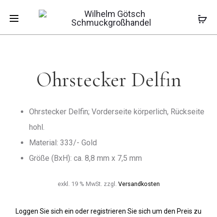
Pro
OHRSTECK
OHRSTECK
Start
Ohrschmuck
Ohrstecker
SCHMETTE
KATZE
Ohrstecker Delfin
navi
Ohrstecker Delfin
Ohrstecker Delfin; Vorderseite körperlich, Rückseite
hohl.
Material: 333/- Gold
Größe (BxH): ca. 8,8 mm x 7,5 mm
exkl. 19 % MwSt.
zzgl.
Versandkosten
Loggen Sie sich ein oder registrieren Sie sich um den Preis zu