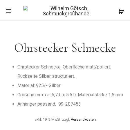
Pro
OHRSTECK
OHRSTECK
Start
Kinderschmuck
Kinderohrstecker
SCHAF
BLUME
Ohrstecker Schnecke
PINK
navi
Ohrstecker Schnecke
Ohrstecker Schnecke, Oberfläche matt/poliert.
Rückseite Silber strukturiert.
Material: 925/- Silber
Größe in mm: ca. 5,7 b x 5,5 h; Materialstärke 1,5 mm
Anhänger passend: 99-207453
exkl. 19 % MwSt.
zzgl.
Versandkosten