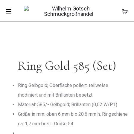
Pro
RING
CREOLE
Start
Angebote
Ring Gold 585 (Set)
WEISSGOLD 
BRILLANT
85
585
navi
Ring Gold 585 (Set)
Ring Gelbgold; Oberfläche poliert, teilweise
rhodiniert und mit Brillanten besetzt.
Material: 585/- Gelbgold; Brillanten (0,02 W/P1)
Größe in mm: oben 6 mm b x 20,6 mm h, Ringschiene
ca. 1,7 mm breit. Größe 54