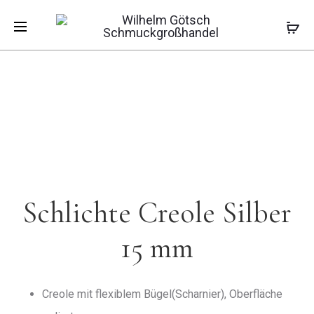
Pro
CREOLE
SCHLICHT
Start
Ohrschmuck
Creolen
Schlichte
SILBER
CREOLE
Creole Silber 15 mm
ZIRKONIA
SILBER
navi
18
MM
Schlichte Creole Silber
15 mm
Creole mit flexiblem Bügel(Scharnier), Oberfläche