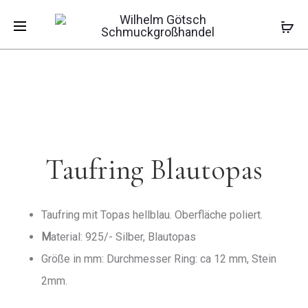
Pro
TAUFRING
MEDAILLO
Start
Taufschmuck
Taufring Blautopas
ZIRK.PINK
ENGEL
navi
Taufring Blautopas
Taufring mit Topas hellblau. Oberfläche poliert.
M
aterial: 925/- Silber, Blautopas
Größe in mm: Durchmesser Ring: ca 12 mm, Stein
2mm.