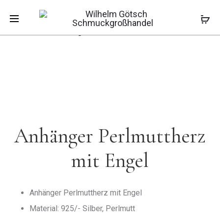
Pro
ANHÄNGE
ANHÄNGE
Start
Anhänger
Anhänger
Anhänger
HERZ
ZI
Perlmuttherz mit Engel
PINK
navi
Anhänger Perlmuttherz
mit Engel
Anhänger Perlmuttherz mit Engel
Material: 925/- Silber, Perlmutt