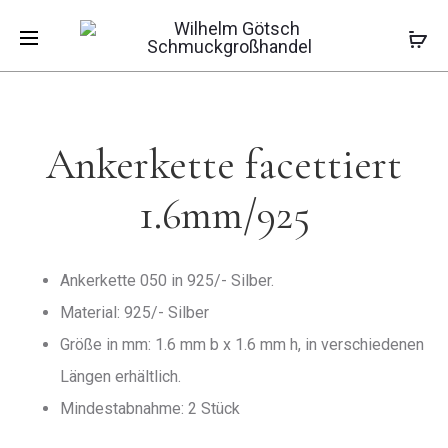
Pro
ANKERKET
Start
Ketten
Ankerketten
Ankerkette
FACETTIER
facettiert 1.6mm/925
1.6MM/92
nav
RHODINIE
Ankerkette facettiert
1.6mm/925
Ankerkette 050 in 925/- Silber.
Material: 925/- Silber
Größe in mm: 1.6 mm b x 1.6 mm h, in verschiedenen
Längen erhältlich.
Mindestabnahme: 2 Stück