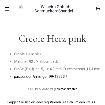
Pro
OHRSTECK
OHRHÄNG
Start
Kinderschmuck
Kindercreole
HERZ
STERN
Creole Herz pink
PINK
PINK
navi
Creole Herz pink
Creole Herz pink
Material: 925/- Silber, Lack
Größe (BxH): ca. 5,1 x 4,9 mm; Durchmesser 11,3 mm
passender Anhänger
99-182337
exkl. 19 % MwSt.
zzgl.
Versandkosten
Loggen Sie sich ein oder registrieren Sie sich um den Preis zu