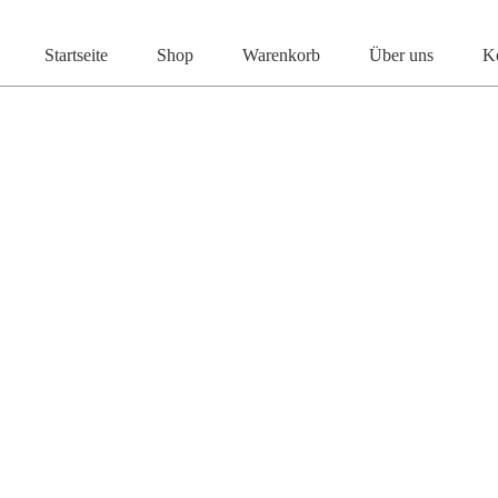
Start
Kinderschmuck
Kindercreole
Creole Hündc
Startseite
Shop
Warenkorb
Über uns
K