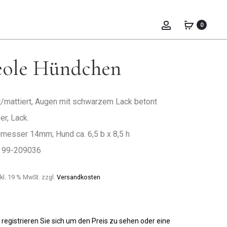
Prod
CREOLE
CREOLE
BLUME
PFERD
0
PINK
navig
eole Hündchen
t/mattiert, Augen mit schwarzem Lack betont
er, Lack.
messer 14mm; Hund ca. 6,5 b x 8,5 h
: 99-209036
kl. 19 % MwSt.
zzgl.
Versandkosten
 registrieren Sie sich um den Preis zu sehen oder eine