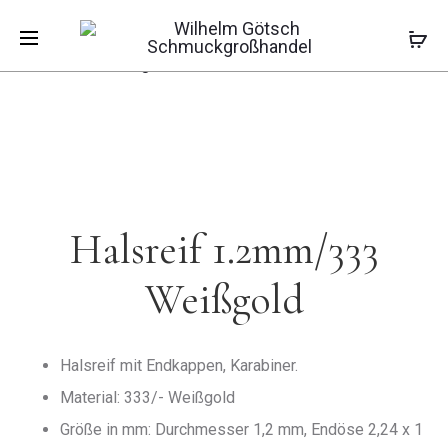
Pro
HALSREIF
HALSREIF
Start
Ketten
Halsreifen
Halsreif
1.2MM
1.5MM/92
1.2mm/333 Weißgold
/585
navi
GELBGOLD
Halsreif 1.2mm/333
Weißgold
Halsreif mit Endkappen, Karabiner.
Material: 333/- Weißgold
Größe in mm: Durchmesser 1,2 mm, Endöse 2,24 x 1