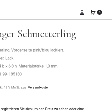
Prod
OHRHÄNGER
BOUTON
MARIENKÄFER
SCHMETTERLI
0
navig
ger Schmetterling
ling, Vorderseite pink/blau lackiert.
ber, Lack
4 b x 6,8 h; Materialstärke 1,0 mm.
d: 99-185183
kl. 19 % MwSt.
zzgl.
Versandkosten
 registrieren Sie sich um den Preis zu sehen oder eine