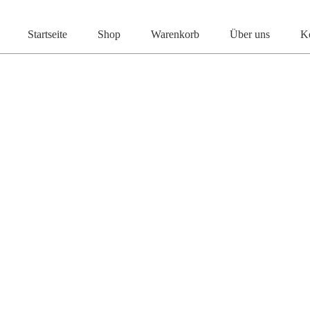
Start
Kinderschmuck
Kinderohrhänger
Ohrhänger 
Startseite
Shop
Warenkorb
Über uns
K