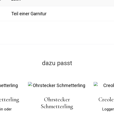
Teil einer Garnitur
dazu passt
tterling
Ohrstecker
Creole
Schmetterling
in oder
Loggen