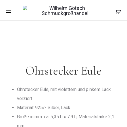
Pro
OHRSTECK
OHRSTECK
Start
Kinderschmuck
Kinderohrstecker
GLEICHSC
ENGEL
Ohrstecker Eule
KREUZ
navi
Ohrstecker Eule
Ohrstecker Eule, mit violettem und pinkem Lack
verziert.
Material: 925/- Silber, Lack
Größe in mm: ca. 5,35 b x 7,9 h; Materialstärke 2,1
mm