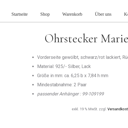
Start
Kinderschmuck
Kinderohrstecker
Ohrstecke
Startseite
Shop
Warenkorb
Über uns
K
Ohrstecker Marie
Vorderseite gewölbt, schwarz/rot lackiert, Rü
Material: 925/- Silber, Lack
Größe in mm: ca. 6,25 b x 7,84 h mm
Mindestabnahme: 2 Paar
passender Anhänger : 99-109199
exkl. 19 % MwSt.
zzgl.
Versandkos