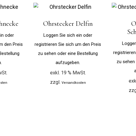
chnecke
Ohrstecker Delfin
O
Sc
in oder
Loggen Sie sich ein oder
Loggen
um den Preis
registrieren Sie sich um den Preis
registriere
Bestellung
zu sehen oder eine Bestellung
zu sehen 
.
aufzugeben.
wSt.
exkl. 19 % MwSt.
exk
zzgl.
sten
Versandkosten
zzg