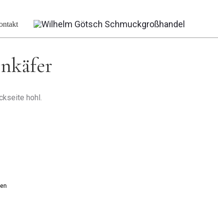
r Marienkäfer
ontakt
nkäfer
ckseite hohl.
ten