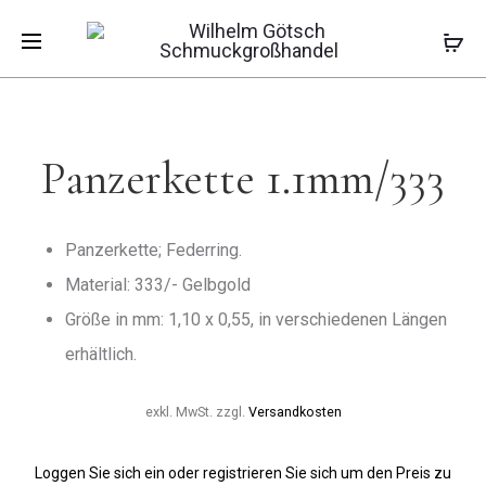
Pro
PANZERKE
PANZERKE
Start
Ketten
Panzerketten
Panzerkette
1.4MM/33
DIAMANTI
1.1mm/333
3.9MM/33
navi
Panzerkette 1.1mm/333
Panzerkette; Federring.
Material: 333/- Gelbgold
Größe in mm: 1,10 x 0,55, in verschiedenen Längen
erhältlich.
exkl. MwSt.
zzgl.
Versandkosten
Loggen Sie sich ein oder registrieren Sie sich um den Preis zu