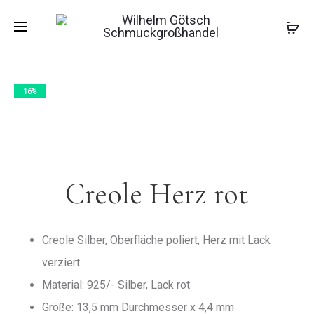
Pro
OHRHÄNG
CREOLE
Start
Kinderschmuck
Kindercreole
HERZ
Creole Herz rot
PINK
navi
16%
Creole Herz rot
Creole Silber, Oberfläche poliert, Herz mit Lack
verziert.
Material: 925/- Silber, Lack rot
Größe: 13,5 mm Durchmesser x 4,4 mm